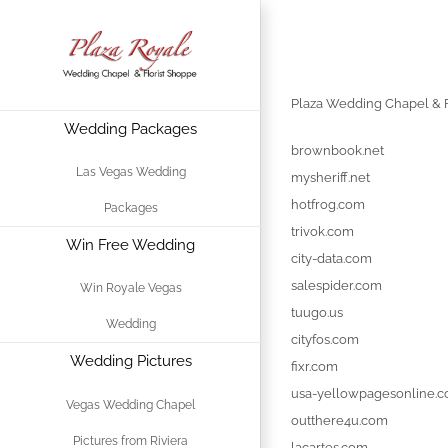
Skip
Plaza Weddin
to
content
Plaza Wedding Chapel & Fl
Wedding Packages
brownbook.net
Las Vegas Wedding
mysheriff.net
hotfrog.com
Packages
trivok.com
Win Free Wedding
city-data.com
salespider.com
Win Royale Vegas
tuugo.us
Wedding
cityfos.com
Wedding Pictures
fixr.com
usa-yellowpagesonline.
Vegas Wedding Chapel
outthere4u.com
Pictures from Riviera
lacartes.com