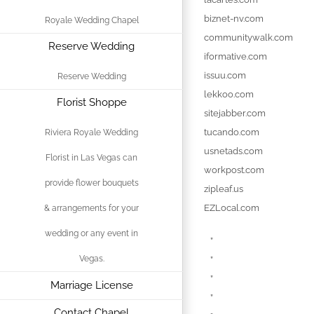
biznet-nv.com
Royale Wedding Chapel
communitywalk.com
Reserve Wedding
iformative.com
issuu.com
Reserve Wedding
lekkoo.com
Florist Shoppe
sitejabber.com
tucando.com
Riviera Royale Wedding
usnetads.com
Florist in Las Vegas can
workpost.com
provide flower bouquets
zipleaf.us
EZLocal.com
& arrangements for your
wedding or any event in
”
Vegas.
”
”
Marriage License
”
Contact Chapel