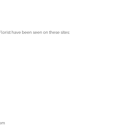
g Chapel Has Been Featured On
orist have been seen on these sites:
com