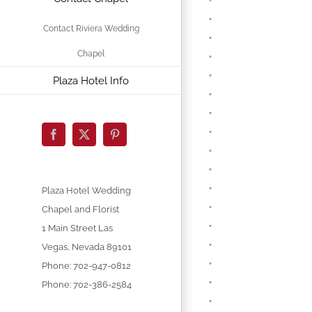
”
”
Contact Riviera Wedding
”
Chapel
”
”
Plaza Hotel Info
”
”
”
Facebook
X
Pinterest
”
”
”
Plaza Hotel Wedding
”
Chapel and Florist
”
1 Main Street
Las
”
Vegas
,
Nevada
89101
”
Phone:
702-947-0812
”
Phone: 702-386-2584
”